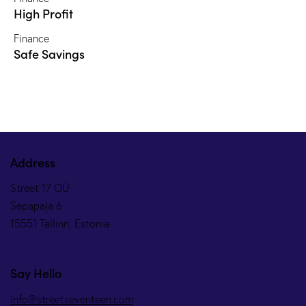
High Profit
Finance
Safe Savings
Address
Street 17 OÜ
Sepapaja 6
15551 Tallinn, Estonia
Say Hello
info@streetseventeen.com